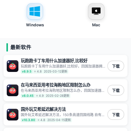
Windows
Mac
最新软件
玩跑跑卡丁车用什么加速器好,比较好
玩跑跑卡丁车用什么加速器好,比较好，回国加速器拥有
下载
全球海量节点覆盖，运营商专线不卡顿超稳定，专为海
v8.9.5
⭐ 4.8
2025-03-12更新
外华人和留学生打造，帮助海外华人免除地域限制，随
时高速稳定低延迟玩国服游戏、观看高清视频、听高品
质音乐。
在马来西亚用考拉海购地区限制怎么办
在马来西亚用考拉海购地区限制怎么办，回国加速器拥
下载
有全球海量节点覆盖，运营商专线不卡顿超稳定，专为
v8.0.45
⭐ 4.9
2025-02-28更新
海外华人和留学生打造，帮助海外华人免除地域限制，
随时高速稳定低延迟玩国服游戏、观看高清视频、听高
品质音乐。
国外玩艾希延迟解决方法
国外玩艾希延迟解决方法，150条高速回国线路 自有高
下载
速中转节点 无需注册 一键连接 提供高速线路 应用内直
v10.3.80
⭐ 4.8
2025-04-15更新
达视频音乐app,快人一步 应用模式 App互不干扰 不间断
的隐私保护 数据加密 隐私保护 保持高速同时确保数据