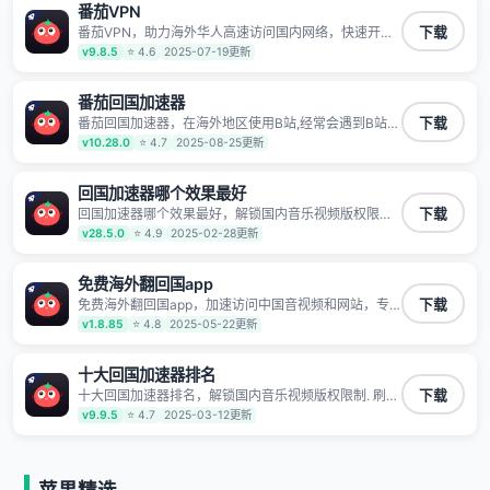
番茄VPN
TV、西瓜视频、QQ音乐、网易云音乐、酷狗音乐、YY
等主流网站应用解除限制，带你穿梭加速回国。目前已
番茄VPN，助力海外华人高速访问国内网络，快速开启
下载
有上百万用户，用户整体好评95%以上，一对一在线客
国内各直播平台,解决国内视频、音乐卡顿问题；更能加
v9.8.5
⭐ 4.6
2025-07-19更新
服支持，保障你的使用体验。
速海量国服游戏，超低延迟稳定不掉线,畅享国内网络！
番茄回国加速器
番茄回国加速器，在海外地区使用B站,经常会遇到B站地
下载
区版权限制/网络IP屏蔽,缓冲卡顿等问题,使用我们的哔
v10.28.0
⭐ 4.7
2025-08-25更新
哩哔哩专用回国VPN,可加速解决各类网络问题,一键网络
回国,全球智能专线为您提供最优线路,一对一技术客服
7*24小时服务。
回国加速器哪个效果最好
回国加速器哪个效果最好，解锁国内音乐视频版权限制.
下载
刷剧不卡，高清秒开. 有效降低国服游戏延迟. 提升国内
v28.5.0
⭐ 4.9
2025-02-28更新
主流应用访问速度 ; 独创加速黑科技 · 海量边缘. 动态多
线. 智能流控。
免费海外翻回国app
免费海外翻回国app，加速访问中国音视频和网站，专
下载
业回国加速器，帮你加速访问优酷、bilibili、腾讯视频、
v1.8.85
⭐ 4.8
2025-05-22更新
爱奇艺等，加速国服游戏，例如原神、阴阳师、和平精
英、使命召唤、天涯明月刀、一梦江湖、幻书启示录、
明日方舟、战双帕弥什、sky光·遇、另一个伊甸园等国
十大回国加速器排名
内各种服务,回国加速器致力于帮助海外华人和留学生、
十大回国加速器排名，解锁国内音乐视频版权限制. 刷剧
下载
港澳台地区用户提供最好的回国游戏和音乐视频加速服
不卡，高清秒开. 有效降低国服游戏延迟. 提升国内主流
v9.9.5
⭐ 4.7
2025-03-12更新
务，可以在海外或港澳台地区流畅加速国服游戏和音视
应用访问速度 ; 独创加速黑科技 · 海量边缘. 动态多线. 智
频服务，提供专业稳定的全球回国线路和游戏加速专
能流控。
线。能加速访问优酷、爱奇艺、腾讯视频、B站、芒果
TV、西瓜视频、QQ音乐、网易云音乐、酷狗音乐、YY
等主流网站应用解除限制，带你穿梭加速回国。目前已
苹果精选