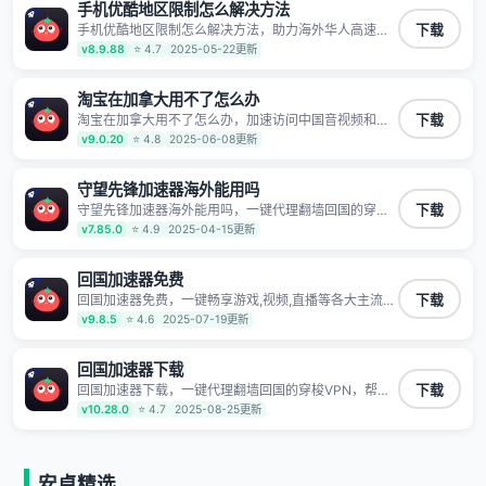
不泄露 阻止第三方对数据进行窃取和监听
手机优酷地区限制怎么解决方法
手机优酷地区限制怎么解决方法，助力海外华人高速访
下载
问国内网络，快速开启国内各直播平台,解决国内视频、
v8.9.88
⭐ 4.7
2025-05-22更新
音乐卡顿问题；更能加速海量国服游戏，超低延迟稳定
不掉线,畅享国内网络！
淘宝在加拿大用不了怎么办
淘宝在加拿大用不了怎么办，加速访问中国音视频和网
下载
站，专业回国加速器，帮你加速访问优酷、bilibili、腾讯
v9.0.20
⭐ 4.8
2025-06-08更新
视频、爱奇艺等，加速国服游戏，例如原神、阴阳师、
和平精英、使命召唤、天涯明月刀、一梦江湖、幻书启
示录、明日方舟、战双帕弥什、sky光·遇、另一个伊甸
守望先锋加速器海外能用吗
园等国内各种服务,回国加速器致力于帮助海外华人和留
守望先锋加速器海外能用吗，一键代理翻墙回国的穿梭
下载
学生、港澳台地区用户提供最好的回国游戏和音乐视频
VPN，帮助海外华人留学生及港澳台地区用户破除地区
v7.85.0
⭐ 4.9
2025-04-15更新
加速服务，可以在海外或港澳台地区流畅加速国服游戏
版权限制问题，一键降低游戏延迟，加速访问中国网
和音视频服务，提供专业稳定的全球回国线路和游戏加
站、游戏及应用。
速专线。能加速访问优酷、爱奇艺、腾讯视频、B站、芒
回国加速器免费
果TV、西瓜视频、QQ音乐、网易云音乐、酷狗音乐、
YY等主流网站应用解除限制，带你穿梭加速回国。目前
回国加速器免费，一键畅享游戏,视频,直播等各大主流
下载
已有上百万用户，用户整体好评95%以上，一对一在线
App应用,视频加载极速不卡顿。人在海外听歌,玩国服游
v9.8.5
⭐ 4.6
2025-07-19更新
客服支持，保障你的使用体验。
戏 简单易用。
回国加速器下载
回国加速器下载，一键代理翻墙回国的穿梭VPN，帮助
下载
海外华人留学生及港澳台地区用户破除地区版权限制问
v10.28.0
⭐ 4.7
2025-08-25更新
题，一键降低游戏延迟，加速访问中国网站、游戏及应
用。
安卓精选