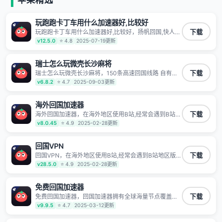
有上百万用户，用户整体好评95%以上，一对一在线客
服支持，保障你的使用体验。
玩跑跑卡丁车用什么加速器好,比较好
玩跑跑卡丁车用什么加速器好,比较好，扬帆回国,快人一
下载
步 1100万海外华人都在用的音乐视频回国加速器
v12.5.0
⭐ 4.8
2025-07-19更新
Android iOS Windows Mac TV VIP 支持多种加速场景
了解更多 看视频 全球高速通道搭配第三方CDN节点,解
锁加速腾讯视频、爱奇艺、哔哩哔哩和优酷视频,在国外
瑞士怎么玩微壳长沙麻将
也能畅快追剧!
瑞士怎么玩微壳长沙麻将，150条高速回国线路 自有高
下载
速中转节点 无需注册 一键连接 提供高速线路 应用内直
v6.8.2
⭐ 4.7
2025-09-03更新
达视频音乐app,快人一步 应用模式 App互不干扰 不间断
的隐私保护 数据加密 隐私保护 保持高速同时确保数据
不泄露 阻止第三方对数据进行窃取和监听
海外回国加速器
海外回国加速器，在海外地区使用B站,经常会遇到B站地
下载
区版权限制/网络IP屏蔽,缓冲卡顿等问题,使用我们的哔
v8.0.45
⭐ 4.9
2025-02-28更新
哩哔哩专用回国VPN,可加速解决各类网络问题,一键网络
回国,全球智能专线为您提供最优线路,一对一技术客服
7*24小时服务。
回国VPN
回国VPN，在海外地区使用B站,经常会遇到B站地区版权
下载
限制/网络IP屏蔽,缓冲卡顿等问题,使用我们的哔哩哔哩
v28.5.0
⭐ 4.9
2025-02-28更新
专用回国VPN,可加速解决各类网络问题,一键网络回国,
全球智能专线为您提供最优线路,一对一技术客服7*24小
时服务。
免费回国加速器
免费回国加速器，回国加速器拥有全球海量节点覆盖，
下载
运营商专线不卡顿超稳定，专为海外华人和留学生打
v9.9.5
⭐ 4.7
2025-03-12更新
造，帮助海外华人免除地域限制，随时高速稳定低延迟
玩国服游戏、观看高清视频、听高品质音乐。