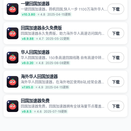
一键回国加速器
一键回国加速器，扬帆回国,快人一步 1100万海外华人
下载
都在用的音乐视频回国加速器 Android iOS Windows
v10.3.80
⭐ 4.8
2025-04-15更新
Mac TV VIP 支持多种加速场景 了解更多 看视频 全球高
速通道搭配第三方CDN节点,解锁加速腾讯视频、爱奇
艺、哔哩哔哩和优酷视频,在国外也能畅快追剧!
回国加速器永久免费版
回国加速器永久免费版，助力海外华人高速访问国内网
下载
络，快速开启国内各直播平台,解决国内视频、音乐卡顿
v8.9.88
⭐ 4.7
2025-05-22更新
问题；更能加速海量国服游戏，超低延迟稳定不掉线,畅
享国内网络！
华人回国加速器
华人回国加速器，150条高速回国线路 自有高速中转节
下载
点 无需注册 一键连接 提供高速线路 应用内直达视频音
v9.0.20
⭐ 4.8
2025-06-08更新
乐app,快人一步 应用模式 App互不干扰 不间断的隐私保
护 数据加密 隐私保护 保持高速同时确保数据不泄露 阻
止第三方对数据进行窃取和监听
海外华人回国加速器
海外华人回国加速器，在海外地区使用B站,经常会遇到B
下载
站地区版权限制/网络IP屏蔽,缓冲卡顿等问题,使用我们
v7.85.0
⭐ 4.9
2025-04-15更新
的哔哩哔哩专用回国VPN,可加速解决各类网络问题,一键
网络回国,全球智能专线为您提供最优线路,一对一技术客
服7*24小时服务。
回国加速器免费
回国加速器免费，回国加速器拥有全球海量节点覆盖，
下载
运营商专线不卡顿超稳定，专为海外华人和留学生打
v9.8.5
⭐ 4.6
2025-07-19更新
造，帮助海外华人免除地域限制，随时高速稳定低延迟
玩国服游戏、观看高清视频、听高品质音乐。