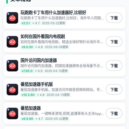
玩跑跑卡丁车用什么加速器好,比较好
玩跑跑卡丁车用什么加速器好,比较好，海外华人回国加
下载
速器,为境外华人解决海外怎么听歌?海外怎么看剧?海外
v2.3.1
⭐ 4.7
2025-05-22更新
怎么玩游戏不卡等境外难题,全球回国稳定国内节点,专
业、流畅加速让海外党们一键轻松回国,简单好用
如何在国外看国内电视剧
如何在国外看国内电视剧，精选全球好物针对海外华
下载
人、留学生和海外出差用户打造的一款高质量专属回国
v9.0.20
⭐ 4.8
2025-06-08更新
加速器,只要身处海外即可一键加速畅享国内网络:追剧听
歌、影音娱乐、游戏电竞、赛事直播、商务办公、炒股
等多场景的应用及网络加速
国外访问国内加速器
国外访问国内加速器，回国加速器拥有全球海量节点覆
下载
盖，运营商专线不卡顿超稳定，专为海外华人和留学生
v7.85.0
⭐ 4.9
2025-04-15更新
打造，帮助海外华人免除地域限制，随时高速稳定低延
迟玩国服游戏、观看高清视频、听高品质音乐。
番茄加速器手机版
番茄加速器手机版，加速访问中国音视频和网站，专业
下载
回国加速器，帮你加速访问优酷、bilibili、腾讯视频、爱
v10.3.80
⭐ 4.8
2025-04-15更新
奇艺等，加速国服游戏，例如原神、阴阳师、和平精
英、使命召唤、天涯明月刀、一梦江湖、幻书启示录、
明日方舟、战双帕弥什、sky光·遇、另一个伊甸园等国
番茄加速器
内各种服务,回国加速器致力于帮助海外华人和留学生、
番茄加速器，一键畅享游戏,视频,直播等各大主流App应
下载
港澳台地区用户提供最好的回国游戏和音乐视频加速服
用,视频加载极速不卡顿。人在海外听歌,玩国服游戏 简
v8.9.88
⭐ 4.7
2025-05-22更新
务，可以在海外或港澳台地区流畅加速国服游戏和音视
单易用。
频服务，提供专业稳定的全球回国线路和游戏加速专
线。能加速访问优酷、爱奇艺、腾讯视频、B站、芒果